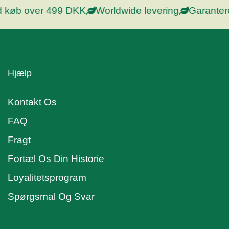
ed køb over 499 DKK
Worldwide levering
Garantere
Hjælp
Kontakt Os
FAQ
Fragt
Fortæl Os Din Historie
Loyalitetsprogram
Spørgsmal Og Svar