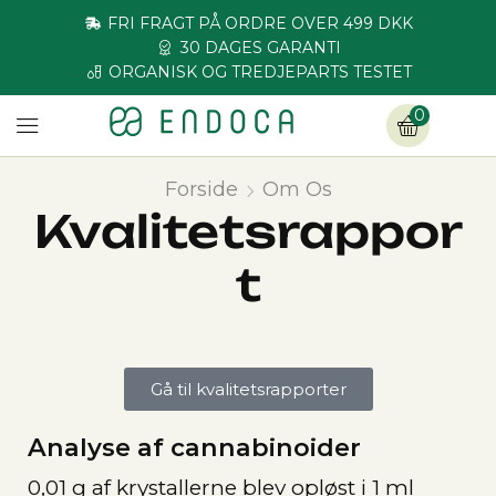
FRI FRAGT PÅ ORDRE OVER 499 DKK
30 DAGES GARANTI
ORGANISK OG TREDJEPARTS TESTET
0
Forside
Om Os
Kvalitetsrappor
T
Gå til kvalitetsrapporter
Analyse af cannabinoider
0,01 g af krystallerne blev opløst i 1 ml