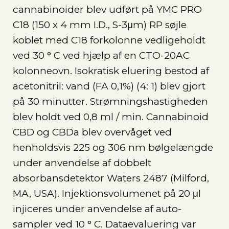
cannabinoider blev udført på YMC PRO
C18 (150 x 4 mm I.D., S-3μm) RP søjle
koblet med C18 forkolonne vedligeholdt
ved 30 ° C ved hjælp af en CTO-20AC
kolonneovn. Isokratisk eluering bestod af
acetonitril: vand (FA 0,1%) (4: 1) blev gjort
på 30 minutter. Strømningshastigheden
blev holdt ved 0,8 ml / min. Cannabinoid
CBD og CBDa blev overvåget ved
henholdsvis 225 og 306 nm bølgelængde
under anvendelse af dobbelt
absorbansdetektor Waters 2487 (Milford,
MA, USA). Injektionsvolumenet på 20 μl
injiceres under anvendelse af auto-
sampler ved 10 ° C. Dataevaluering var