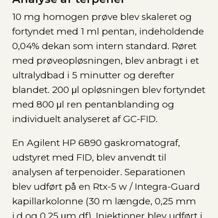
10 mg homogen prøve blev skaleret og
fortyndet med 1 ml pentan, indeholdende
0,04% dekan som intern standard. Røret
med prøveopløsningen, blev anbragt i et
ultralydbad i 5 minutter og derefter
blandet. 200 μl opløsningen blev fortyndet
med 800 μl ren pentanblanding og
individuelt analyseret af GC-FID.
En Agilent HP 6890 gaskromatograf,
udstyret med FID, blev anvendt til
analysen af terpenoider. Separationen
blev udført på en Rtx-5 w / Integra-Guard
kapillarkolonne (30 m længde, 0,25 mm
i.d og 0,25 μm df). Injektioner blev udført i