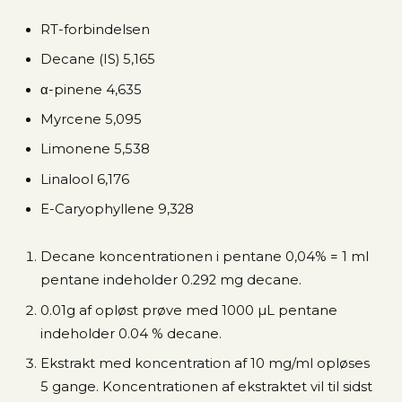
RT-forbindelsen
Decane (IS) 5,165
α-pinene 4,635
Myrcene 5,095
Limonene 5,538
Linalool 6,176
E-Caryophyllene 9,328
Decane koncentrationen i pentane 0,04% = 1 ml
pentane indeholder 0.292 mg decane.
0.01g af opløst prøve med 1000 µL pentane
indeholder 0.04 % decane.
Ekstrakt med koncentration af 10 mg/ml opløses
5 gange. Koncentrationen af ekstraktet vil til sidst