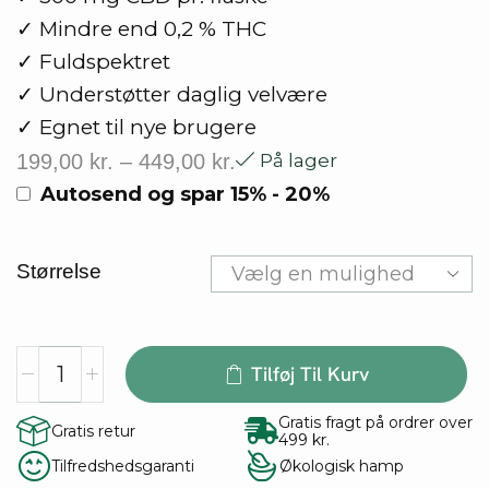
✓ Mindre end 0,2 % THC
✓ Fuldspektret
✓ Understøtter daglig velvære
✓ Egnet til nye brugere
199,00
kr.
–
449,00
kr.
På lager
Autosend og spar
15% - 20%
Størrelse
Tilføj Til Kurv
Gratis fragt på ordrer over
Gratis retur
499 kr.
Tilfredshedsgaranti
Økologisk hamp