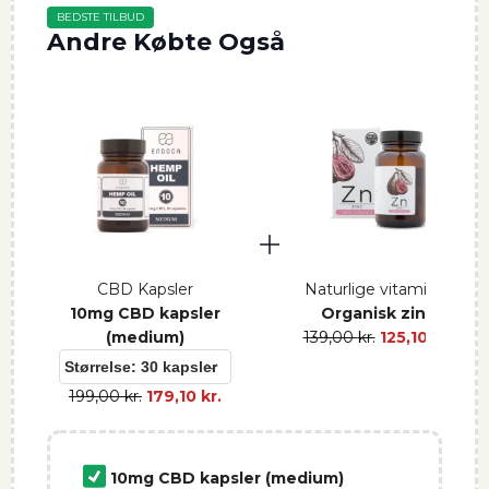
BEDSTE TILBUD
Andre Købte Også
CBD Kapsler
Naturlige vitaminer
10mg CBD kapsler
Organisk zink
(medium)
139,00
kr.
125,10
kr.
199,00
kr.
179,10
kr.
10mg CBD kapsler (medium)