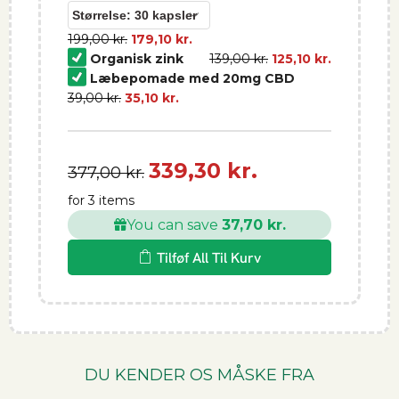
199,00
kr.
179,10
kr.
Organisk zink
139,00
kr.
125,10
kr.
Læbepomade med 20mg CBD
39,00
kr.
35,10
kr.
339,30 kr.
377,00 kr.
for 3 items
You can save
37,70 kr.
Tilføf All Til Kurv
DU KENDER OS MÅSKE FRA