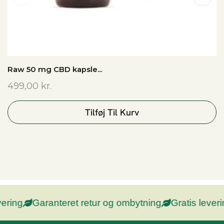
Raw 50 mg CBD kapsle...
499,00
kr.
Tilføj Til Kurv
ng
Garanteret retur og ombytning
Gratis levering