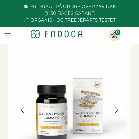
FRI FRAGT PÅ ORDRE OVER 499 DKK
30 DAGES GARANTI
ORGANISK OG TREDJEPARTS TESTET
0