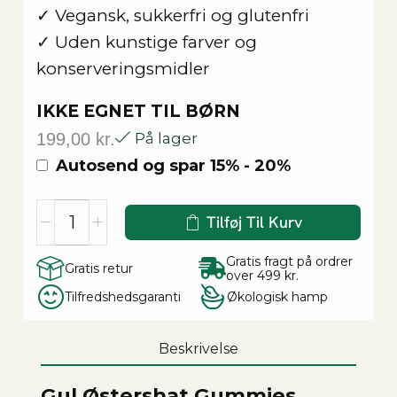
✓ Vegansk, sukkerfri og glutenfri
✓ Uden kunstige farver og
konserveringsmidler
IKKE EGNET TIL BØRN
199,00
kr.
På lager
Autosend og spar
15% - 20%
Tilføj Til Kurv
Gratis fragt på ordrer
Gratis retur
over 499 kr.
Tilfredshedsgaranti
Økologisk hamp
Beskrivelse
Gul Østershat Gummies