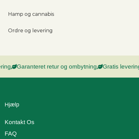
Hamp og cannabis
Ordre og levering
ng
Garanteret retur og ombytning
Gratis levering
Hjælp
Kontakt Os
FAQ