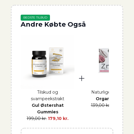
BEDSTE TILBUD
Andre Købte Også
Tilskud og
Naturlige vitaminer
svampeekstrakt
Organisk zink
Gul Østershat
139,00
kr.
125,10
kr.
Gummies
199,00
kr.
179,10
kr.