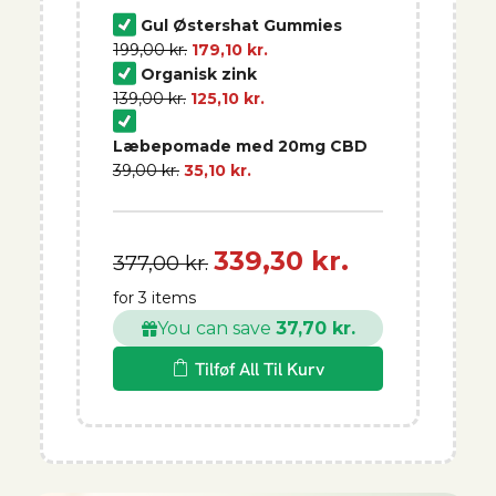
Gul Østershat Gummies
199,00
kr.
179,10
kr.
Organisk zink
139,00
kr.
125,10
kr.
Læbepomade med 20mg CBD
39,00
kr.
35,10
kr.
339,30 kr.
377,00 kr.
for 3 items
You can save
37,70 kr.
Tilføf All Til Kurv