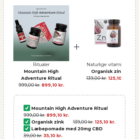
Ritualer
Naturlige vitaminer
Mountain High
Organisk zink
Adventure Ritual
139,00
kr.
125,10
kr.
999,00
kr.
899,10
kr.
Mountain High Adventure Ritual
999,00
kr.
899,10
kr.
Organisk zink
139,00
kr.
125,10
kr.
Læbepomade med 20mg CBD
39,00
kr.
35,10
kr.