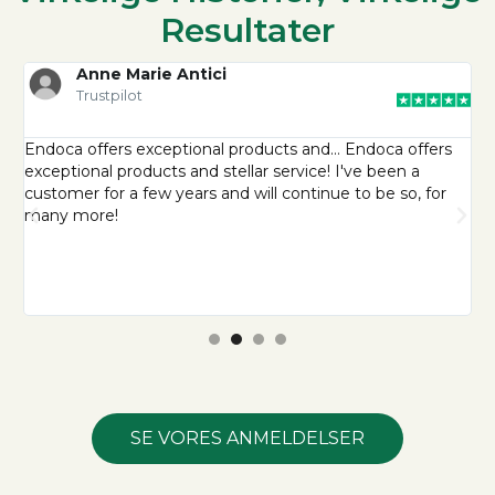
Resultater
Anne Marie Antici
Trustpilot
y
Endoca offers exceptional products and… Endoca offers
I
f
exceptional products and stellar service! I've been a
w
customer for a few years and will continue to be so, for
a
many more!
d
U
i
a
I
SE VORES ANMELDELSER